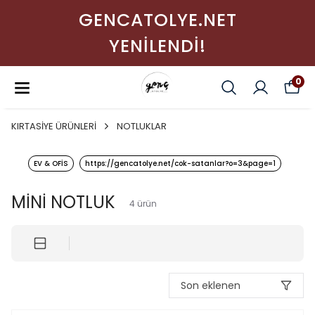
GENCATOLYE.NET
YENİLENDİ!
0
KIRTASİYE ÜRÜNLERİ
NOTLUKLAR
EV & OFİS
https://gencatolye.net/cok-satanlar?o=3&page=1
MİNİ NOTLUK
4
ürün
Son eklenen