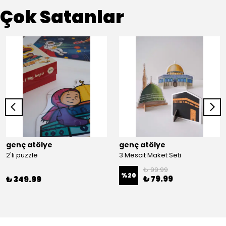
Çok Satanlar
genç atölye
genç atölye
2'li puzzle
3 Mescit Maket Seti
₺ 99.99
%
20
₺ 79.99
₺ 349.99