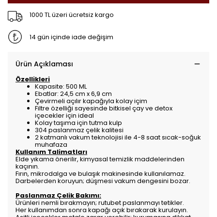
1000 TL üzeri ücretsiz kargo
14 gün içinde iade değişim
Ürün Açıklaması
Özellikleri
Kapasite: 500 ML
Ebatlar: 24,5 cm x 6,9 cm
Çevirmeli açılır kapağıyla kolay içim
Filtre özelliği sayesinde bitkisel çay ve detox
içecekler için ideal
Kolay taşıma için tutma kulp
304 paslanmaz çelik kalitesi
2 katmanlı vakum teknolojisi ile 4-8 saat sıcak-soğuk
muhafaza
Kullanım Talimatları
Elde yıkama önerilir, kimyasal temizlik maddelerinden
kaçının.
Fırın, mikrodalga ve bulaşık makinesinde kullanılamaz.
Darbelerden koruyun; düşmesi vakum dengesini bozar.
Paslanmaz Çelik Bakımı:
Ürünleri nemli bırakmayın; rutubet paslanmayı tetikler.
Her kullanımdan sonra kapağı açık bırakarak kurulayın.