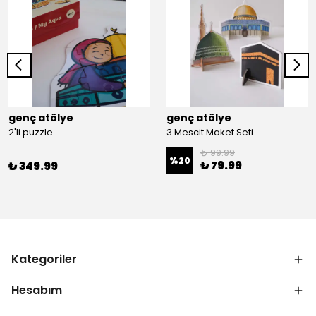
genç atölye
genç atölye
2'li puzzle
3 Mescit Maket Seti
₺ 99.99
%
20
₺ 79.99
₺ 349.99
Kategoriler
Hesabım