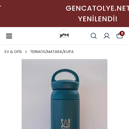
GENCATOLYE.NET
YENİLENDİ!
0
EV & OFİS
TERMOS/MATARA/KUPA