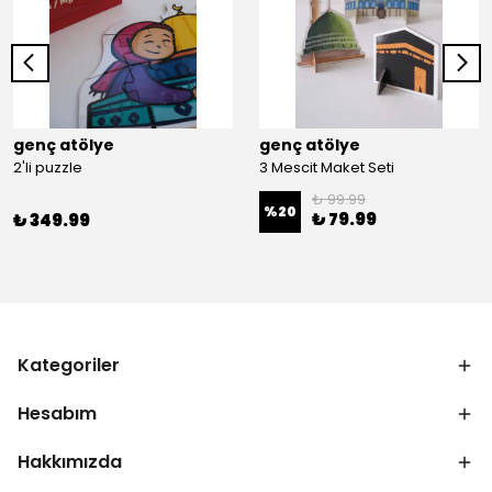
genç atölye
genç atölye
2'li puzzle
3 Mescit Maket Seti
₺ 99.99
%
20
₺ 79.99
₺ 349.99
Kategoriler
Hesabım
Hakkımızda