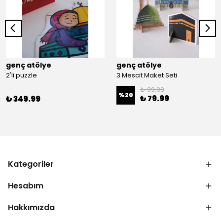
genç atölye
genç atölye
2'li puzzle
3 Mescit Maket Seti
₺ 99.99
%
20
₺ 79.99
₺ 349.99
Kategoriler
Hesabım
Hakkımızda