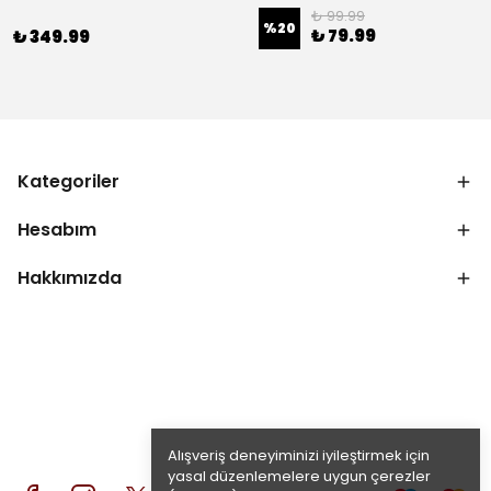
₺ 99.99
%
20
₺ 79.99
₺ 349.99
Kategoriler
Hesabım
Hakkımızda
Alışveriş deneyiminizi iyileştirmek için
yasal düzenlemelere uygun çerezler