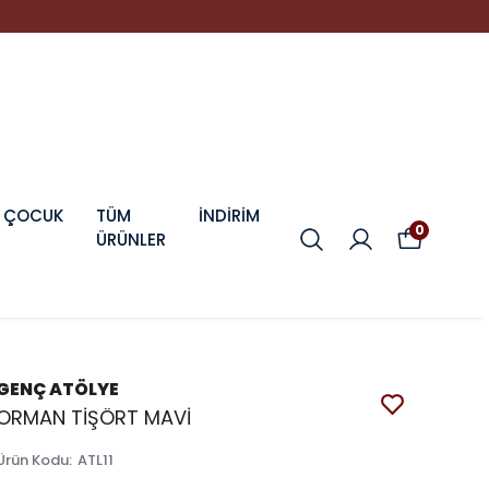
ÇOCUK
TÜM
İNDİRİM
0
ÜRÜNLER
GENÇ ATÖLYE
ORMAN TİŞÖRT MAVİ
Ürün Kodu
:
ATL11