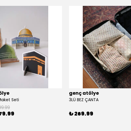
ölye
genç atölye
Maket Seti
3LÜ BEZ ÇANTA
99.99
79.99
₺ 269.99