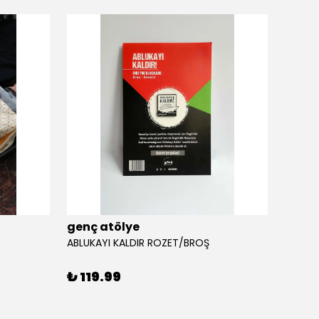
genç atölye
genç 
ABLUKAYI KALDIR ROZET/BROŞ
AKSA 
₺ 119.99
₺ 17