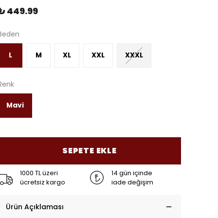
₺ 449.99
Beden
L
M
XL
XXL
XXXL
Renk
Mavi
SEPETE EKLE
1000 TL üzeri
14 gün içinde
ücretsiz kargo
iade değişim
Ürün Açıklaması