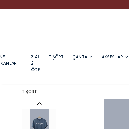
NE
3 AL
TİŞÖRT
ÇANTA
AKSESUAR
IKANLAR
2
ÖDE
TİŞÖRT