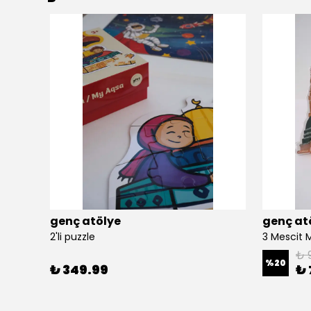
genç atölye
genç at
2'li puzzle
3 Mescit 
₺ 
%
20
₺ 349.99
₺ 