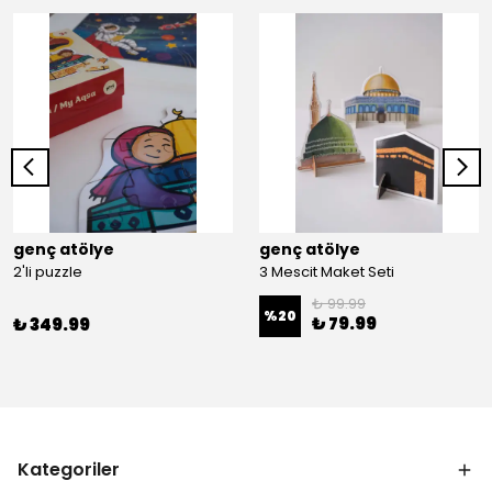
genç atölye
genç atölye
2'li puzzle
3 Mescit Maket Seti
₺ 99.99
%
20
₺ 79.99
₺ 349.99
Kategoriler