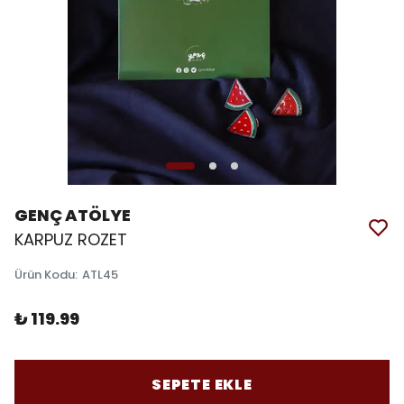
GENÇ ATÖLYE
KARPUZ ROZET
Ürün Kodu
:
ATL45
₺ 119.99
SEPETE EKLE