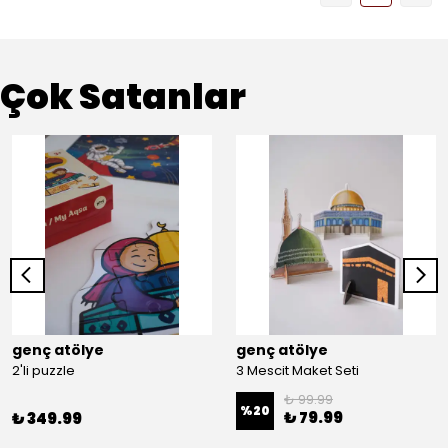
Çok Satanlar
genç atölye
genç atölye
2'li puzzle
3 Mescit Maket Seti
₺ 99.99
%
20
₺ 79.99
₺ 349.99