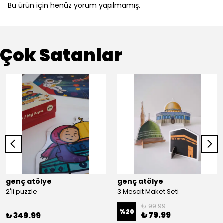
Bu ürün için henüz yorum yapılmamış.
Çok Satanlar
genç atölye
genç atölye
2'li puzzle
3 Mescit Maket Seti
₺ 99.99
%
20
₺ 79.99
₺ 349.99