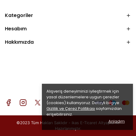
Kategoriler
Hesabım
Hakkımızda
Alışveriş deneyiminizi iyileştirmek için
yasal düzenlemelere uygun çerezler
(cookies) kullanıyoruz. Detaylı bilgiye
Gizlilik ve Çerez Politikası
sayfamızdan
erişebilirsiniz.
Anladım
©2023 Tüm Hakları Saklıdır - ikas E-Ticaret
Altyapısı ile
Hazırlanmıştır.