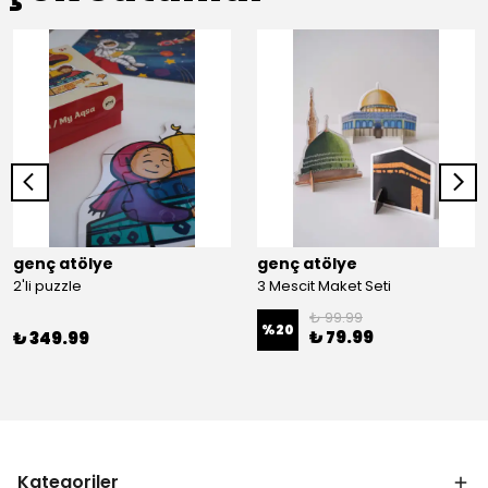
genç atölye
genç atölye
2'li puzzle
3 Mescit Maket Seti
₺ 99.99
%
20
₺ 79.99
₺ 349.99
Kategoriler